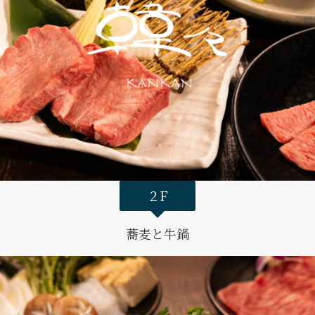
２F
蕎麦と牛鍋